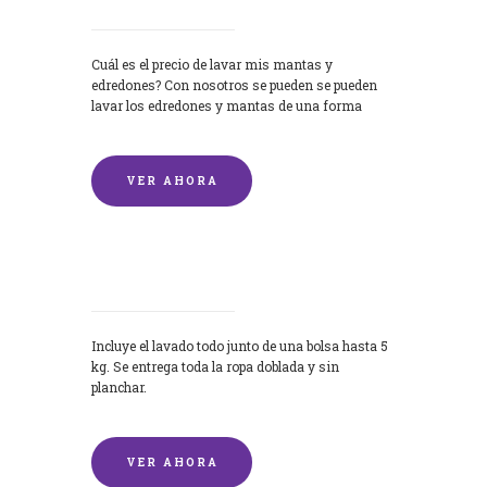
Cuál es el precio de lavar mis mantas y
edredones? Con nosotros se pueden se pueden
lavar los edredones y mantas de una forma
rápida y...
VER AHORA
Lavandería por Kilo
Incluye el lavado todo junto de una bolsa hasta 5
kg. Se entrega toda la ropa doblada y sin
planchar.
VER AHORA