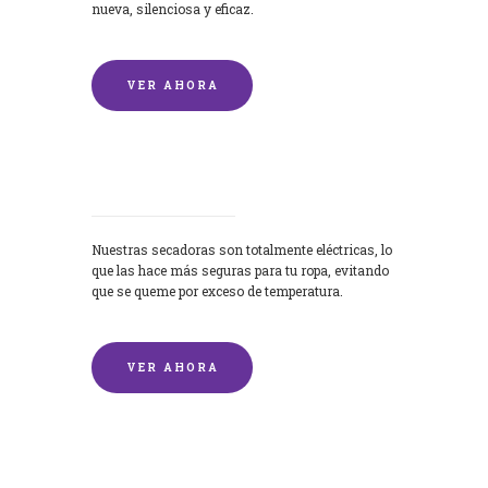
nueva, silenciosa y eficaz.
VER AHORA
Secadoras
Nuestras secadoras son totalmente eléctricas, lo
que las hace más seguras para tu ropa, evitando
que se queme por exceso de temperatura.
VER AHORA
Lavado de mantas y edredones por
encargo