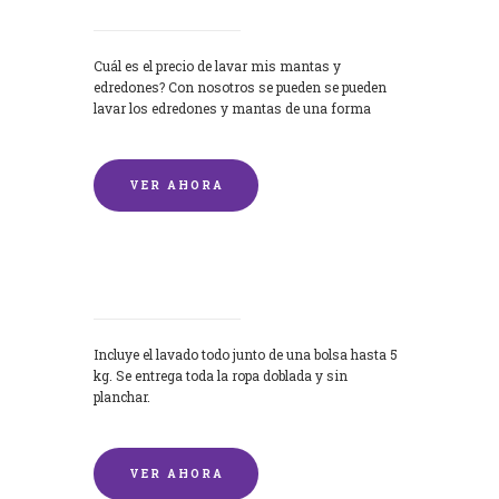
Cuál es el precio de lavar mis mantas y
edredones? Con nosotros se pueden se pueden
lavar los edredones y mantas de una forma
rápida y...
VER AHORA
Lavandería por Kilo
Incluye el lavado todo junto de una bolsa hasta 5
kg. Se entrega toda la ropa doblada y sin
planchar.
VER AHORA