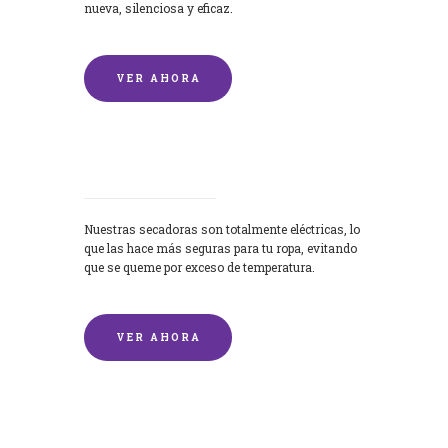
nueva, silenciosa y eficaz.
VER AHORA
Secadoras
Nuestras secadoras son totalmente eléctricas, lo
que las hace más seguras para tu ropa, evitando
que se queme por exceso de temperatura.
VER AHORA
Lavado de mantas y edredones por
encargo