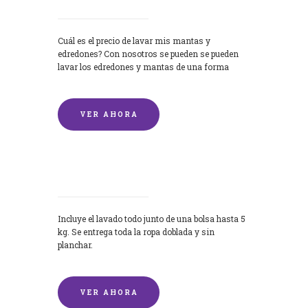
Cuál es el precio de lavar mis mantas y
edredones? Con nosotros se pueden se pueden
lavar los edredones y mantas de una forma
rápida y...
VER AHORA
Lavandería por Kilo
Incluye el lavado todo junto de una bolsa hasta 5
kg. Se entrega toda la ropa doblada y sin
planchar.
VER AHORA