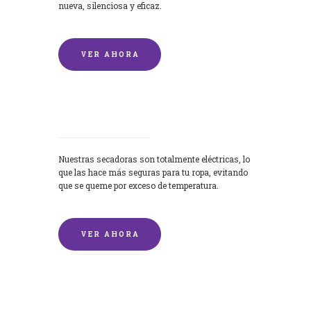
nueva, silenciosa y eficaz.
VER AHORA
Secadoras
Nuestras secadoras son totalmente eléctricas, lo
que las hace más seguras para tu ropa, evitando
que se queme por exceso de temperatura.
VER AHORA
Lavado de mantas y edredones por
encargo