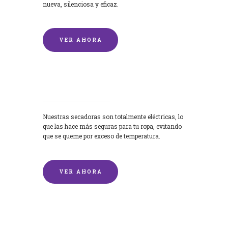
nueva, silenciosa y eficaz.
VER AHORA
Secadoras
Nuestras secadoras son totalmente eléctricas, lo
que las hace más seguras para tu ropa, evitando
que se queme por exceso de temperatura.
VER AHORA
Lavado de mantas y edredones por
encargo