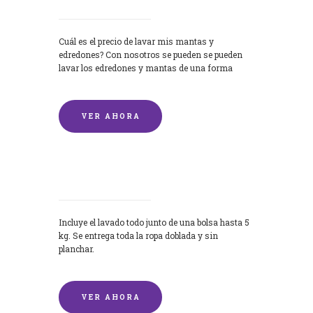
Cuál es el precio de lavar mis mantas y
edredones? Con nosotros se pueden se pueden
lavar los edredones y mantas de una forma
rápida y...
VER AHORA
Lavandería por Kilo
Incluye el lavado todo junto de una bolsa hasta 5
kg. Se entrega toda la ropa doblada y sin
planchar.
VER AHORA