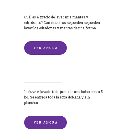
Cuál es el precio de lavar mis mantas y
edredones? Con nosotros se pueden se pueden
lavar los edredones y mantas de una forma
rápida y...
VER AHORA
Lavandería por Kilo
Incluye el lavado todo junto de una bolsa hasta 5
kg. Se entrega toda la ropa doblada y sin
planchar.
VER AHORA