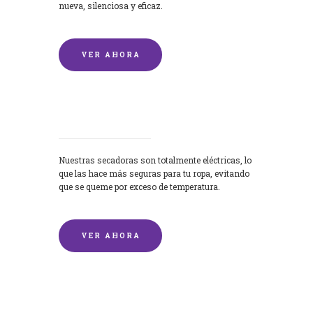
nueva, silenciosa y eficaz.
VER AHORA
Secadoras
Nuestras secadoras son totalmente eléctricas, lo
que las hace más seguras para tu ropa, evitando
que se queme por exceso de temperatura.
VER AHORA
Lavado de mantas y edredones por
encargo