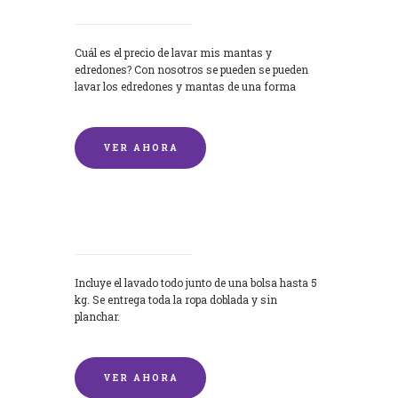
Cuál es el precio de lavar mis mantas y
edredones? Con nosotros se pueden se pueden
lavar los edredones y mantas de una forma
rápida y...
VER AHORA
Lavandería por Kilo
Incluye el lavado todo junto de una bolsa hasta 5
kg. Se entrega toda la ropa doblada y sin
planchar.
VER AHORA