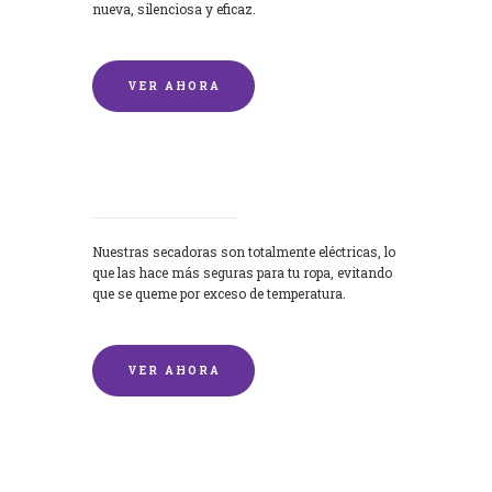
nueva, silenciosa y eficaz.
VER AHORA
Secadoras
Nuestras secadoras son totalmente eléctricas, lo
que las hace más seguras para tu ropa, evitando
que se queme por exceso de temperatura.
VER AHORA
Lavado de mantas y edredones por
encargo