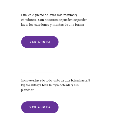
Cuál es el precio de lavar mis mantas y
edredones? Con nosotros se pueden se pueden
lavar los edredones y mantas de una forma
rápida y...
VER AHORA
Lavandería por Kilo
Incluye el lavado todo junto de una bolsa hasta 5
kg. Se entrega toda la ropa doblada y sin
planchar.
VER AHORA