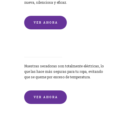
nueva, silenciosa y eficaz.
VER AHORA
Secadoras
Nuestras secadoras son totalmente eléctricas, lo
que las hace más seguras para tu ropa, evitando
que se queme por exceso de temperatura.
VER AHORA
Lavado de mantas y edredones por
encargo