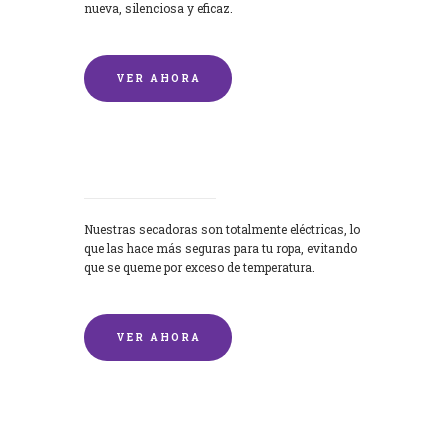
nueva, silenciosa y eficaz.
VER AHORA
Secadoras
Nuestras secadoras son totalmente eléctricas, lo
que las hace más seguras para tu ropa, evitando
que se queme por exceso de temperatura.
VER AHORA
Lavado de mantas y edredones por
encargo