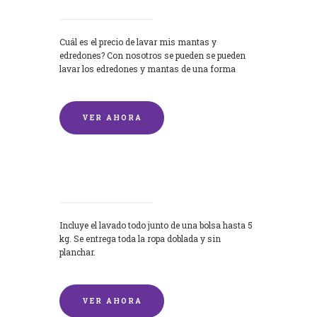
Cuál es el precio de lavar mis mantas y
edredones? Con nosotros se pueden se pueden
lavar los edredones y mantas de una forma
rápida y...
VER AHORA
Lavandería por Kilo
Incluye el lavado todo junto de una bolsa hasta 5
kg. Se entrega toda la ropa doblada y sin
planchar.
VER AHORA