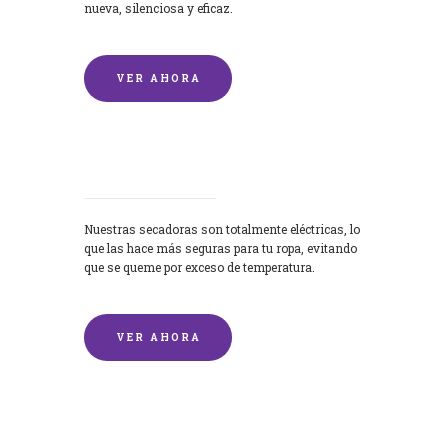
nueva, silenciosa y eficaz.
VER AHORA
Secadoras
Nuestras secadoras son totalmente eléctricas, lo
que las hace más seguras para tu ropa, evitando
que se queme por exceso de temperatura.
VER AHORA
Lavado de mantas y edredones por
encargo