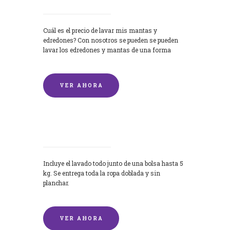
Cuál es el precio de lavar mis mantas y
edredones? Con nosotros se pueden se pueden
lavar los edredones y mantas de una forma
rápida y...
VER AHORA
Lavandería por Kilo
Incluye el lavado todo junto de una bolsa hasta 5
kg. Se entrega toda la ropa doblada y sin
planchar.
VER AHORA