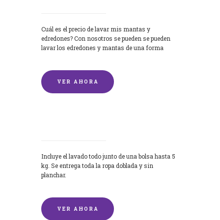
Cuál es el precio de lavar mis mantas y
edredones? Con nosotros se pueden se pueden
lavar los edredones y mantas de una forma
rápida y...
VER AHORA
Lavandería por Kilo
Incluye el lavado todo junto de una bolsa hasta 5
kg. Se entrega toda la ropa doblada y sin
planchar.
VER AHORA