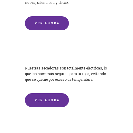
nueva, silenciosa y eficaz.
VER AHORA
Secadoras
Nuestras secadoras son totalmente eléctricas, lo
que las hace más seguras para tu ropa, evitando
que se queme por exceso de temperatura.
VER AHORA
Lavado de mantas y edredones por
encargo