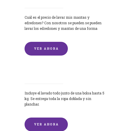
Cuál es el precio de lavar mis mantas y
edredones? Con nosotros se pueden se pueden
lavar los edredones y mantas de una forma
rápida y...
VER AHORA
Lavandería por Kilo
Incluye el lavado todo junto de una bolsa hasta 5
kg. Se entrega toda la ropa doblada y sin
planchar.
VER AHORA