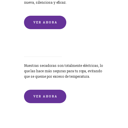
nueva, silenciosa y eficaz.
VER AHORA
Secadoras
Nuestras secadoras son totalmente eléctricas, lo
que las hace más seguras para tu ropa, evitando
que se queme por exceso de temperatura.
VER AHORA
Lavado de mantas y edredones por
encargo