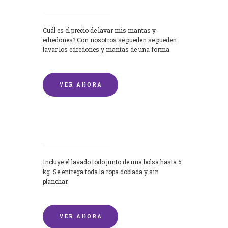
Cuál es el precio de lavar mis mantas y
edredones? Con nosotros se pueden se pueden
lavar los edredones y mantas de una forma
rápida y...
VER AHORA
Lavandería por Kilo
Incluye el lavado todo junto de una bolsa hasta 5
kg. Se entrega toda la ropa doblada y sin
planchar.
VER AHORA