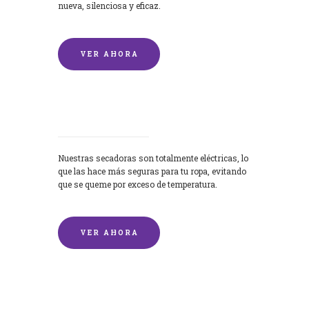
nueva, silenciosa y eficaz.
VER AHORA
Secadoras
Nuestras secadoras son totalmente eléctricas, lo
que las hace más seguras para tu ropa, evitando
que se queme por exceso de temperatura.
VER AHORA
Lavado de mantas y edredones por
encargo