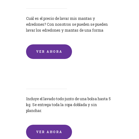
Cuál es el precio de lavar mis mantas y
edredones? Con nosotros se pueden se pueden
lavar los edredones y mantas de una forma
rápida y...
VER AHORA
Lavandería por Kilo
Incluye el lavado todo junto de una bolsa hasta 5
kg. Se entrega toda la ropa doblada y sin
planchar.
VER AHORA