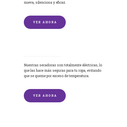
nueva, silenciosa y eficaz.
VER AHORA
Secadoras
Nuestras secadoras son totalmente eléctricas, lo
que las hace más seguras para tu ropa, evitando
que se queme por exceso de temperatura.
VER AHORA
Lavado de mantas y edredones por
encargo