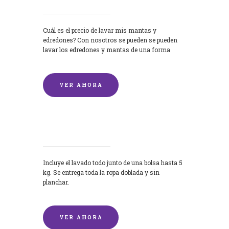
Cuál es el precio de lavar mis mantas y
edredones? Con nosotros se pueden se pueden
lavar los edredones y mantas de una forma
rápida y...
VER AHORA
Lavandería por Kilo
Incluye el lavado todo junto de una bolsa hasta 5
kg. Se entrega toda la ropa doblada y sin
planchar.
VER AHORA