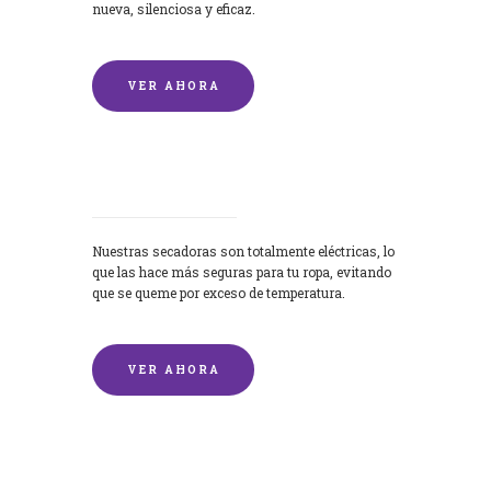
nueva, silenciosa y eficaz.
VER AHORA
Secadoras
Nuestras secadoras son totalmente eléctricas, lo
que las hace más seguras para tu ropa, evitando
que se queme por exceso de temperatura.
VER AHORA
Lavado de mantas y edredones por
encargo