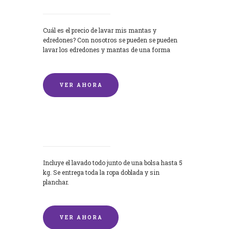
Cuál es el precio de lavar mis mantas y
edredones? Con nosotros se pueden se pueden
lavar los edredones y mantas de una forma
rápida y...
VER AHORA
Lavandería por Kilo
Incluye el lavado todo junto de una bolsa hasta 5
kg. Se entrega toda la ropa doblada y sin
planchar.
VER AHORA