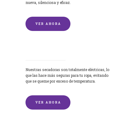
nueva, silenciosa y eficaz.
VER AHORA
Secadoras
Nuestras secadoras son totalmente eléctricas, lo
que las hace más seguras para tu ropa, evitando
que se queme por exceso de temperatura.
VER AHORA
Lavado de mantas y edredones por
encargo