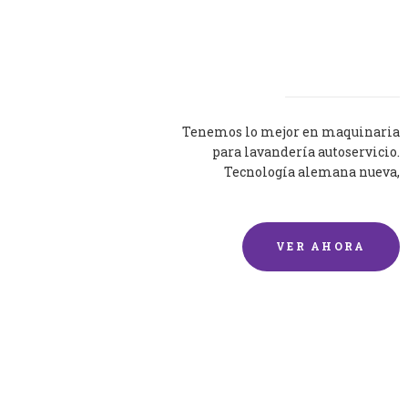
Lavadoras
Tenemos lo mejor en maquinaria
para lavandería autoservicio.
Tecnología alemana nueva,
silenciosa y eficaz.
VER AHORA
Lavado de mantas y
edredones por encargo