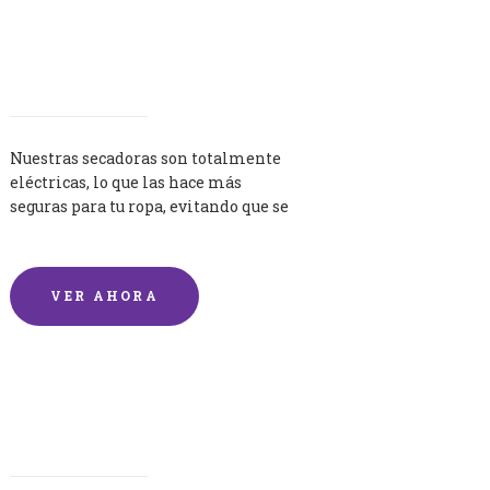
Secadoras
Nuestras secadoras son totalmente
eléctricas, lo que las hace más
seguras para tu ropa, evitando que se
queme por exceso de temperatura.
VER AHORA
Lavandería por Kilo