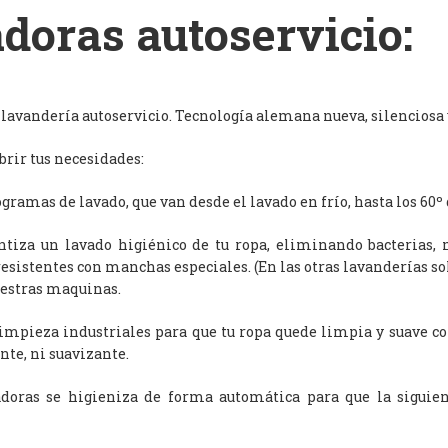
doras autoservicio:
avandería autoservicio. Tecnología alemana nueva, silenciosa y
rir tus necesidades:
ramas de lavado, que van desde el lavado en frío, hasta los 60º 
antiza un lavado higiénico de tu ropa, eliminando bacterias, 
resistentes con manchas especiales. (En las otras lavanderías s
uestras maquinas.
limpieza industriales para que tu ropa quede limpia y suave c
nte, ni suavizante.
adoras se higieniza de forma automática para que la siguien