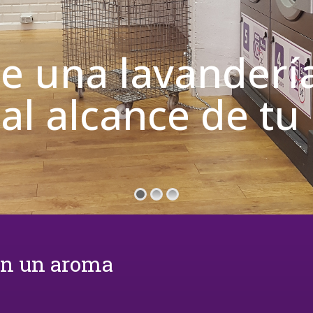
de una lavanderí
 al alcance de t
on un aroma