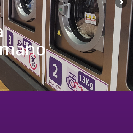
a
u mano