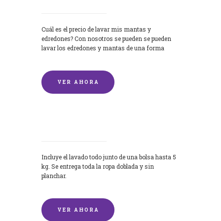
Cuál es el precio de lavar mis mantas y
edredones? Con nosotros se pueden se pueden
lavar los edredones y mantas de una forma
rápida y...
VER AHORA
Lavandería por Kilo
Incluye el lavado todo junto de una bolsa hasta 5
kg. Se entrega toda la ropa doblada y sin
planchar.
VER AHORA