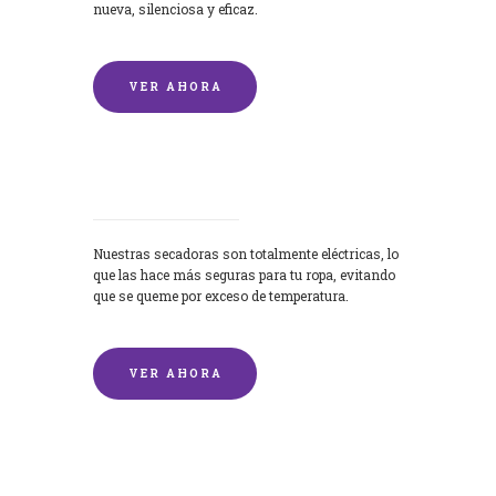
nueva, silenciosa y eficaz.
VER AHORA
Secadoras
Nuestras secadoras son totalmente eléctricas, lo
que las hace más seguras para tu ropa, evitando
que se queme por exceso de temperatura.
VER AHORA
Lavado de mantas y edredones por
encargo