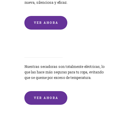
nueva, silenciosa y eficaz.
VER AHORA
Secadoras
Nuestras secadoras son totalmente eléctricas, lo
que las hace más seguras para tu ropa, evitando
que se queme por exceso de temperatura.
VER AHORA
Lavado de mantas y edredones por
encargo