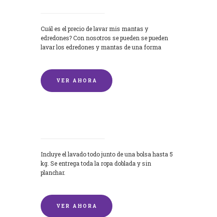
Cuál es el precio de lavar mis mantas y
edredones? Con nosotros se pueden se pueden
lavar los edredones y mantas de una forma
rápida y...
VER AHORA
Lavandería por Kilo
Incluye el lavado todo junto de una bolsa hasta 5
kg. Se entrega toda la ropa doblada y sin
planchar.
VER AHORA