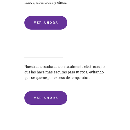
nueva, silenciosa y eficaz.
VER AHORA
Secadoras
Nuestras secadoras son totalmente eléctricas, lo
que las hace más seguras para tu ropa, evitando
que se queme por exceso de temperatura.
VER AHORA
Lavado de mantas y edredones por
encargo