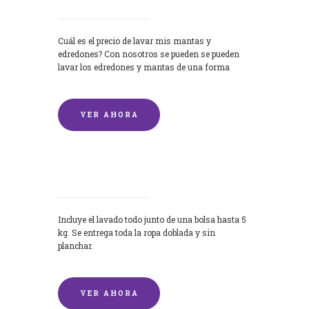
Cuál es el precio de lavar mis mantas y
edredones? Con nosotros se pueden se pueden
lavar los edredones y mantas de una forma
rápida y...
VER AHORA
Lavandería por Kilo
Incluye el lavado todo junto de una bolsa hasta 5
kg. Se entrega toda la ropa doblada y sin
planchar.
VER AHORA