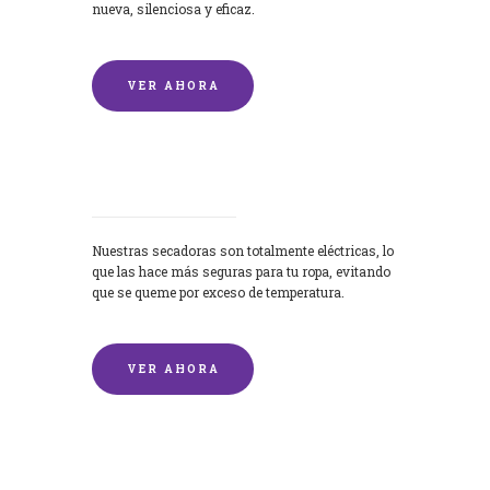
nueva, silenciosa y eficaz.
VER AHORA
Secadoras
Nuestras secadoras son totalmente eléctricas, lo
que las hace más seguras para tu ropa, evitando
que se queme por exceso de temperatura.
VER AHORA
Lavado de mantas y edredones por
encargo