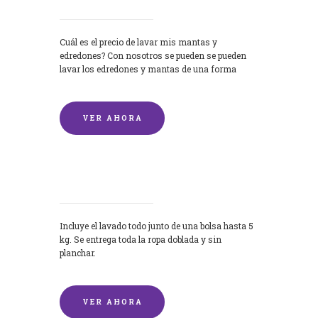
Cuál es el precio de lavar mis mantas y
edredones? Con nosotros se pueden se pueden
lavar los edredones y mantas de una forma
rápida y...
VER AHORA
Lavandería por Kilo
Incluye el lavado todo junto de una bolsa hasta 5
kg. Se entrega toda la ropa doblada y sin
planchar.
VER AHORA