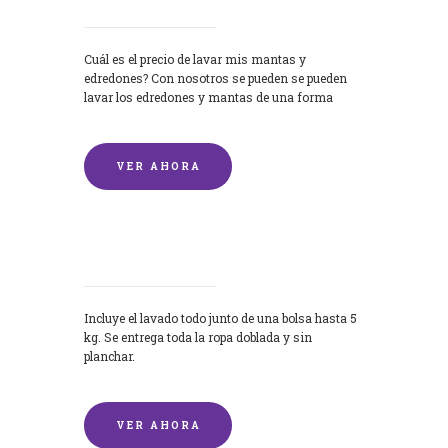
Cuál es el precio de lavar mis mantas y
edredones? Con nosotros se pueden se pueden
lavar los edredones y mantas de una forma
rápida y...
VER AHORA
Lavandería por Kilo
Incluye el lavado todo junto de una bolsa hasta 5
kg. Se entrega toda la ropa doblada y sin
planchar.
VER AHORA