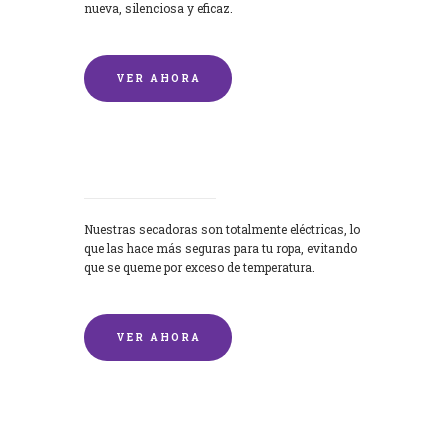
nueva, silenciosa y eficaz.
VER AHORA
Secadoras
Nuestras secadoras son totalmente eléctricas, lo
que las hace más seguras para tu ropa, evitando
que se queme por exceso de temperatura.
VER AHORA
Lavado de mantas y edredones por
encargo