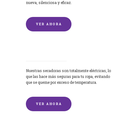
nueva, silenciosa y eficaz.
VER AHORA
Secadoras
Nuestras secadoras son totalmente eléctricas, lo
que las hace más seguras para tu ropa, evitando
que se queme por exceso de temperatura.
VER AHORA
Lavado de mantas y edredones por
encargo