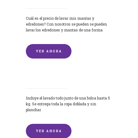
Cuál es el precio de lavar mis mantas y
edredones? Con nosotros se pueden se pueden
lavar los edredones y mantas de una forma
rápida y...
VER AHORA
Lavandería por Kilo
Incluye el lavado todo junto de una bolsa hasta 5
kg. Se entrega toda la ropa doblada y sin
planchar.
VER AHORA