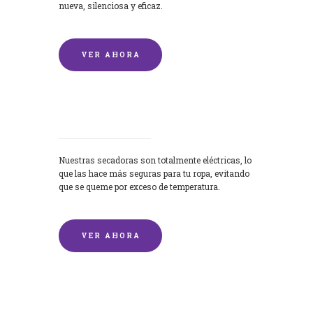
nueva, silenciosa y eficaz.
VER AHORA
Secadoras
Nuestras secadoras son totalmente eléctricas, lo
que las hace más seguras para tu ropa, evitando
que se queme por exceso de temperatura.
VER AHORA
Lavado de mantas y edredones por
encargo