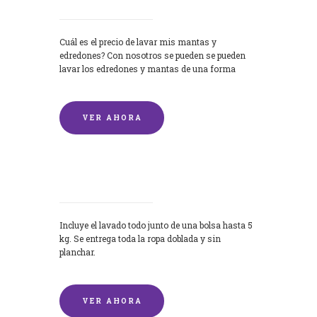
Cuál es el precio de lavar mis mantas y
edredones? Con nosotros se pueden se pueden
lavar los edredones y mantas de una forma
rápida y...
VER AHORA
Lavandería por Kilo
Incluye el lavado todo junto de una bolsa hasta 5
kg. Se entrega toda la ropa doblada y sin
planchar.
VER AHORA