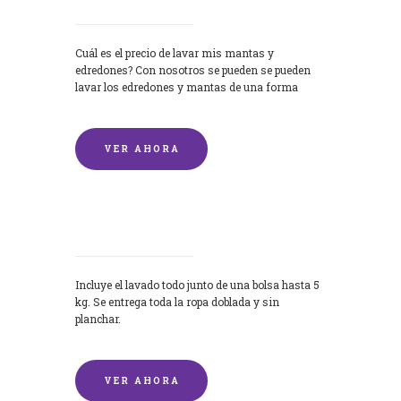
Cuál es el precio de lavar mis mantas y
edredones? Con nosotros se pueden se pueden
lavar los edredones y mantas de una forma
rápida y...
VER AHORA
Lavandería por Kilo
Incluye el lavado todo junto de una bolsa hasta 5
kg. Se entrega toda la ropa doblada y sin
planchar.
VER AHORA