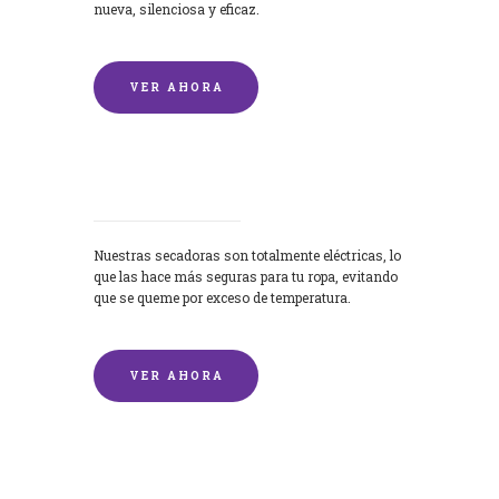
nueva, silenciosa y eficaz.
VER AHORA
Secadoras
Nuestras secadoras son totalmente eléctricas, lo
que las hace más seguras para tu ropa, evitando
que se queme por exceso de temperatura.
VER AHORA
Lavado de mantas y edredones por
encargo