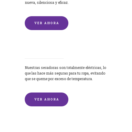
nueva, silenciosa y eficaz.
VER AHORA
Secadoras
Nuestras secadoras son totalmente eléctricas, lo
que las hace más seguras para tu ropa, evitando
que se queme por exceso de temperatura.
VER AHORA
Lavado de mantas y edredones por
encargo