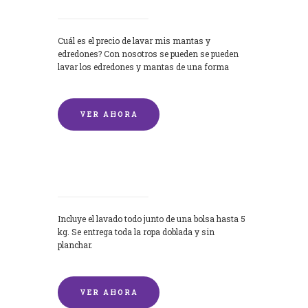
Cuál es el precio de lavar mis mantas y
edredones? Con nosotros se pueden se pueden
lavar los edredones y mantas de una forma
rápida y...
VER AHORA
Lavandería por Kilo
Incluye el lavado todo junto de una bolsa hasta 5
kg. Se entrega toda la ropa doblada y sin
planchar.
VER AHORA