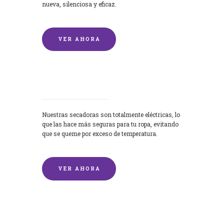
nueva, silenciosa y eficaz.
VER AHORA
Secadoras
Nuestras secadoras son totalmente eléctricas, lo
que las hace más seguras para tu ropa, evitando
que se queme por exceso de temperatura.
VER AHORA
Lavado de mantas y edredones por
encargo