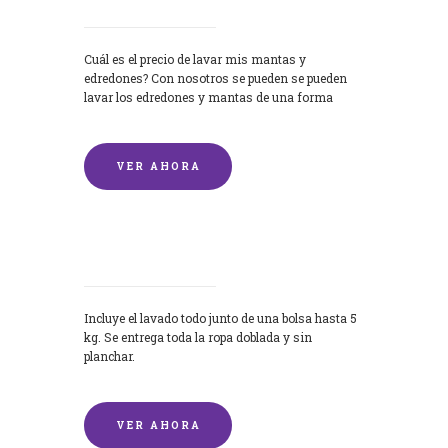
Cuál es el precio de lavar mis mantas y
edredones? Con nosotros se pueden se pueden
lavar los edredones y mantas de una forma
rápida y...
VER AHORA
Lavandería por Kilo
Incluye el lavado todo junto de una bolsa hasta 5
kg. Se entrega toda la ropa doblada y sin
planchar.
VER AHORA