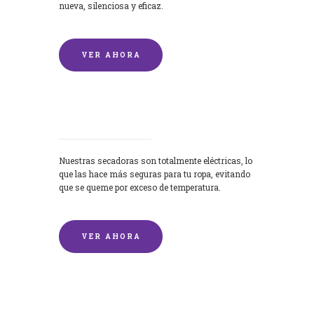
nueva, silenciosa y eficaz.
VER AHORA
Secadoras
Nuestras secadoras son totalmente eléctricas, lo
que las hace más seguras para tu ropa, evitando
que se queme por exceso de temperatura.
VER AHORA
Lavado de mantas y edredones por
encargo