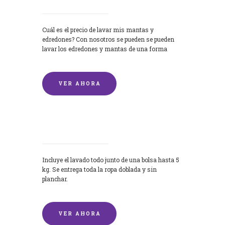
Cuál es el precio de lavar mis mantas y
edredones? Con nosotros se pueden se pueden
lavar los edredones y mantas de una forma
rápida y...
VER AHORA
Lavandería por Kilo
Incluye el lavado todo junto de una bolsa hasta 5
kg. Se entrega toda la ropa doblada y sin
planchar.
VER AHORA