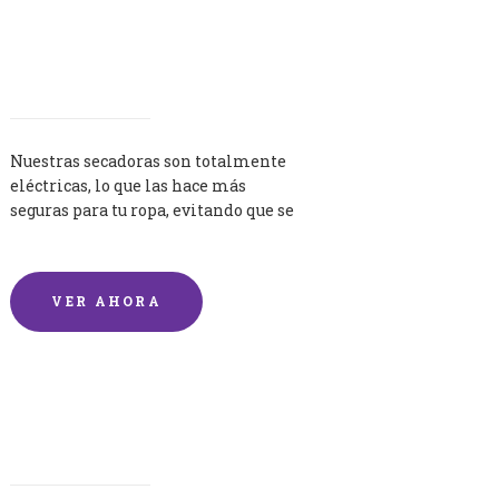
Secadoras
Nuestras secadoras son totalmente
eléctricas, lo que las hace más
seguras para tu ropa, evitando que se
queme por exceso de temperatura.
VER AHORA
Lavandería por Kilo