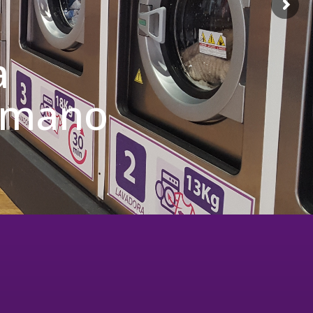
a
u mano