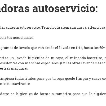
doras autoservicio:
avandería autoservicio. Tecnología alemana nueva, silenciosa y
rir tus necesidades:
ramas de lavado, que van desde el lavado en frío, hasta los 60º 
antiza un lavado higiénico de tu ropa, eliminando bacterias, 
resistentes con manchas especiales. (En las otras lavanderías s
uestras maquinas.
limpieza industriales para que tu ropa quede limpia y suave c
nte, ni suavizante.
adoras se higieniza de forma automática para que la siguien