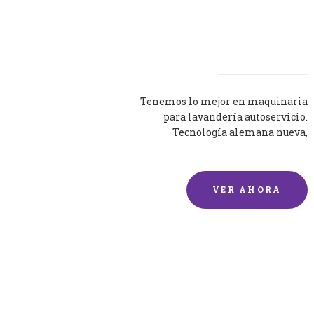
Lavadoras
Tenemos lo mejor en maquinaria
para lavandería autoservicio.
Tecnología alemana nueva,
silenciosa y eficaz.
VER AHORA
Lavado de mantas y
edredones por encargo