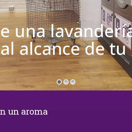
de una lavanderí
 al alcance de t
on un aroma