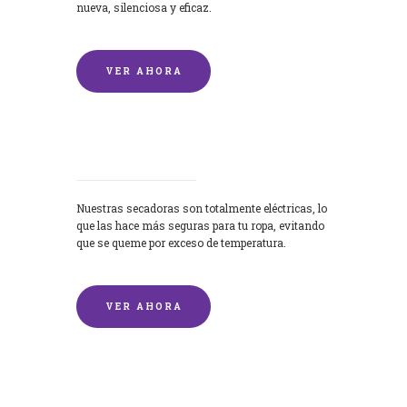
nueva, silenciosa y eficaz.
VER AHORA
Secadoras
Nuestras secadoras son totalmente eléctricas, lo
que las hace más seguras para tu ropa, evitando
que se queme por exceso de temperatura.
VER AHORA
Lavado de mantas y edredones por
encargo