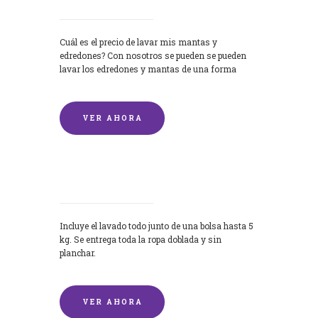
Cuál es el precio de lavar mis mantas y
edredones? Con nosotros se pueden se pueden
lavar los edredones y mantas de una forma
rápida y...
VER AHORA
Lavandería por Kilo
Incluye el lavado todo junto de una bolsa hasta 5
kg. Se entrega toda la ropa doblada y sin
planchar.
VER AHORA