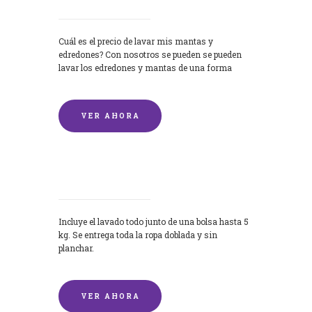
Cuál es el precio de lavar mis mantas y
edredones? Con nosotros se pueden se pueden
lavar los edredones y mantas de una forma
rápida y...
VER AHORA
Lavandería por Kilo
Incluye el lavado todo junto de una bolsa hasta 5
kg. Se entrega toda la ropa doblada y sin
planchar.
VER AHORA