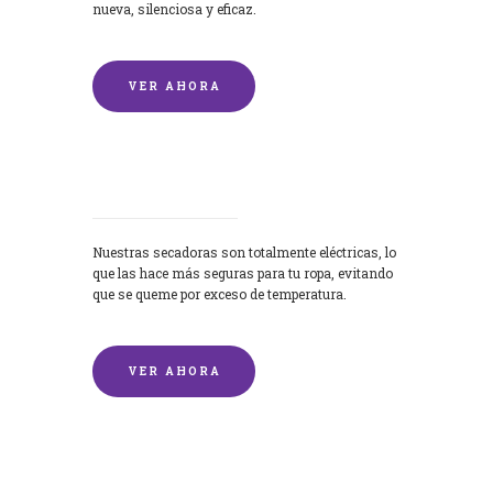
nueva, silenciosa y eficaz.
VER AHORA
Secadoras
Nuestras secadoras son totalmente eléctricas, lo
que las hace más seguras para tu ropa, evitando
que se queme por exceso de temperatura.
VER AHORA
Lavado de mantas y edredones por
encargo