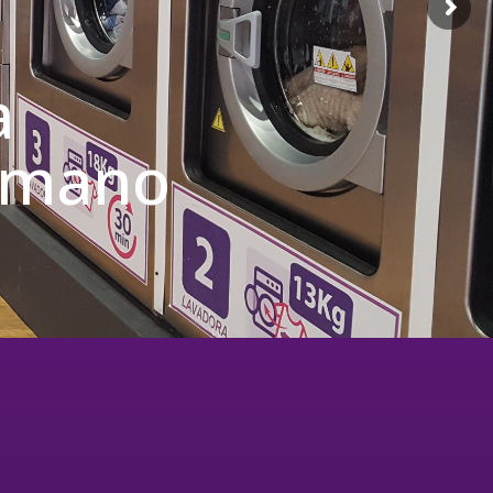
a
u mano