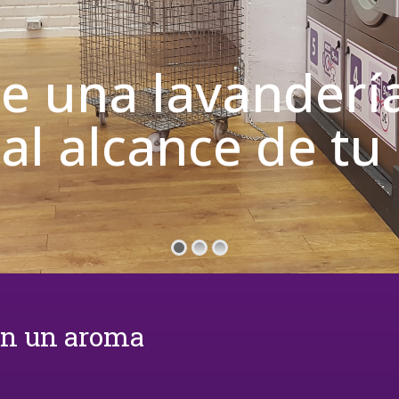
de una lavanderí
 al alcance de t
on un aroma