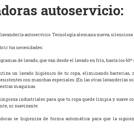
doras autoservicio:
avandería autoservicio. Tecnología alemana nueva, silenciosa y
rir tus necesidades:
ramas de lavado, que van desde el lavado en frío, hasta los 60º 
antiza un lavado higiénico de tu ropa, eliminando bacterias, 
resistentes con manchas especiales. (En las otras lavanderías s
uestras maquinas.
limpieza industriales para que tu ropa quede limpia y suave c
nte, ni suavizante.
adoras se higieniza de forma automática para que la siguien