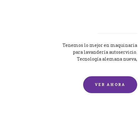
Lavadoras
Tenemos lo mejor en maquinaria
para lavandería autoservicio.
Tecnología alemana nueva,
silenciosa y eficaz.
VER AHORA
Lavado de mantas y
edredones por encargo