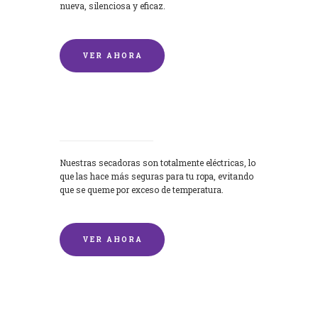
nueva, silenciosa y eficaz.
VER AHORA
Secadoras
Nuestras secadoras son totalmente eléctricas, lo
que las hace más seguras para tu ropa, evitando
que se queme por exceso de temperatura.
VER AHORA
Lavado de mantas y edredones por
encargo