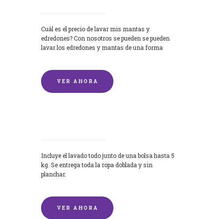
Cuál es el precio de lavar mis mantas y
edredones? Con nosotros se pueden se pueden
lavar los edredones y mantas de una forma
rápida y...
VER AHORA
Lavandería por Kilo
Incluye el lavado todo junto de una bolsa hasta 5
kg. Se entrega toda la ropa doblada y sin
planchar.
VER AHORA